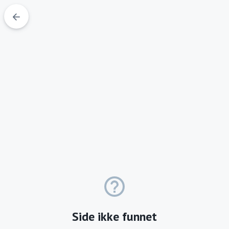
arrow_back
help_outline
Side ikke funnet