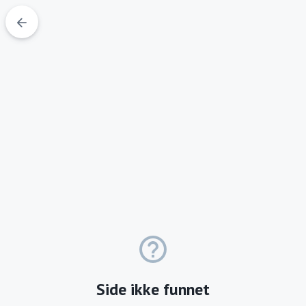
arrow_back
help_outline
Side ikke funnet